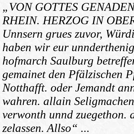
„VON GOTTES GENADEN
RHEIN. HERZOG IN OBE
Unnsern grues zuvor, Würdig
haben wir eur unnderthenig
hofmarch Saulburg betreffe
gemainet den Pfälzischen 
Notthafft. oder Jemandt an
wahren. allain Seligmachen
verwonth unnd zuegethon. d
zelassen. Allso“ ...