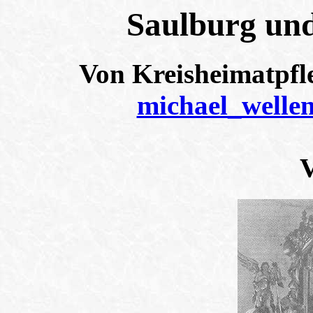
Saulburg und
Von Kreisheimatpfl
michael_welle
V